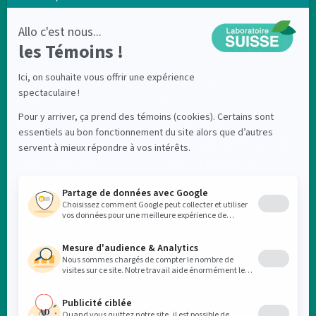
Nouveautés
Points de vente
Produits
FAQ
Soldes
Nous contacter
À propos
Sans-frais: 1-855-449-6222
Fabriqué au Québec
info@labsuisse.com
Initiative éco
Blogue
CONNEXION COMPTE CLIENT