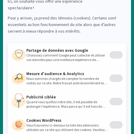
Nouveautés
Points de vente
Produits
FAQ
Soldes
Nous contacter
À propos
Sans-frais: 1-855-449-6222
Fabriqué au Québec
info@labsuisse.com
Initiative éco
Blogue
CONNEXION COMPTE CLIENT