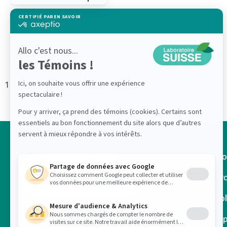
EN SOLDE – FLORABILE +
No
Pr
So
À 