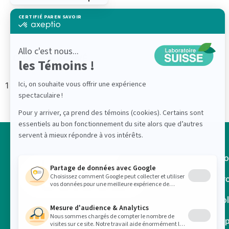
CHARBON ACTIVÉ
No
Pr
So
À 